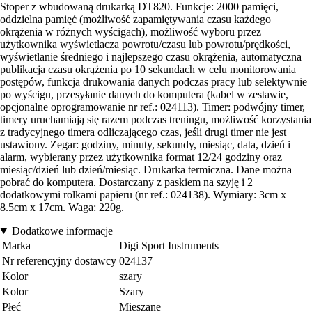
Stoper z wbudowaną drukarką DT820. Funkcje: 2000 pamięci,
oddzielna pamięć (możliwość zapamiętywania czasu każdego
okrążenia w różnych wyścigach), możliwość wyboru przez
użytkownika wyświetlacza powrotu/czasu lub powrotu/prędkości,
wyświetlanie średniego i najlepszego czasu okrążenia, automatyczna
publikacja czasu okrążenia po 10 sekundach w celu monitorowania
postępów, funkcja drukowania danych podczas pracy lub selektywnie
po wyścigu, przesyłanie danych do komputera (kabel w zestawie,
opcjonalne oprogramowanie nr ref.: 024113). Timer: podwójny timer,
timery uruchamiają się razem podczas treningu, możliwość korzystania
z tradycyjnego timera odliczającego czas, jeśli drugi timer nie jest
ustawiony. Zegar: godziny, minuty, sekundy, miesiąc, data, dzień i
alarm, wybierany przez użytkownika format 12/24 godziny oraz
miesiąc/dzień lub dzień/miesiąc. Drukarka termiczna. Dane można
pobrać do komputera. Dostarczany z paskiem na szyję i 2
dodatkowymi rolkami papieru (nr ref.: 024138). Wymiary: 3cm x
8.5cm x 17cm. Waga: 220g.
Dodatkowe informacje
Marka
Digi Sport Instruments
Nr referencyjny dostawcy
024137
Kolor
szary
Kolor
Szary
Płeć
Mieszane