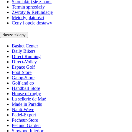
Skontaktuj się z nami
Termin sprzedaży
Zwroty & Refundacje
Metody płatności
Ceny i opcje dostawy
Nasze sklepy
Basket Center
Daily Bikers
Direct Running
Direct-Volley
Espace Golf
Foot-Store
Galop-Store
Golf and co
Handball-Store
House of rugby
La sellerie de Maé
Made in Paradis
Nauti-Wave
Padel-Expert
Pecheur-Store
Pet and Garden
Slowood Interior